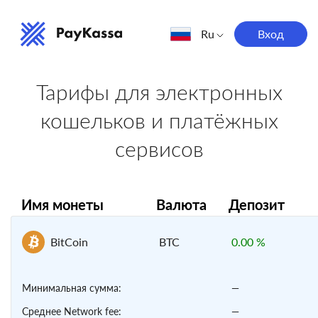
Ru
Вход
English
Türkçe
Español
भारतीय
ไทย
Тарифы для электронных
кошельков и платёжных
сервисов
Имя монеты
Валюта
Депозит
BitCoin
BTC
0.00 %
Минимальная сумма:
—
Среднее Network fee:
—