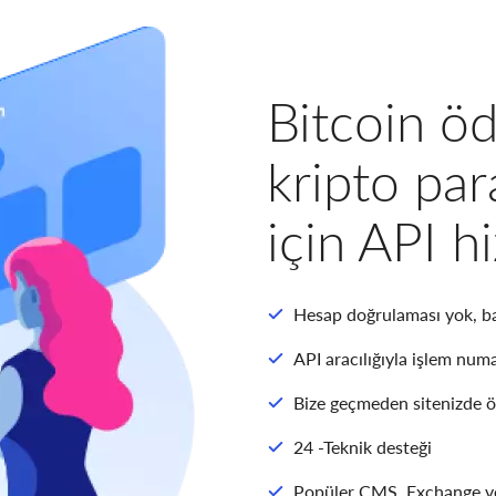
Bitcoin öd
kripto par
için API h
Hesap doğrulaması yok, bağ
API aracılığıyla işlem nu
Bize geçmeden sitenizde 
24 -Teknik desteği
Popüler CMS, Exchange ve