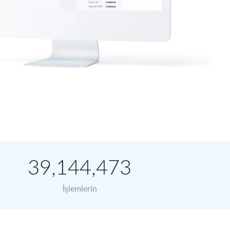
C
ADA
SHIB
$0.20
$0.00
39,144,473
İşlemlerin