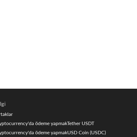
lgi
taklar
yptocurrency'da ödeme yapmakTether USDT
yptocurrency'da ödeme yapmakUSD Coin (USDC)