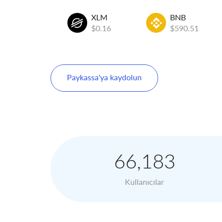
TRX
XLM
BNB
$0.33
$0.16
$590.51
Paykassa'ya kaydolun
66,183
Kullanıcılar