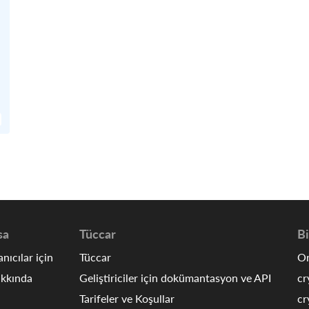
sa
Tüccar
Bi
anıcılar için
Tüccar
Or
akkında
Geliştiriciler için dokümantasyon ve API
cr
Tarifeler ve Koşullar
cr